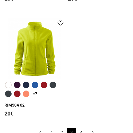
Greita peržiūra
+7
RIM504 62
20€
1
2
3
4