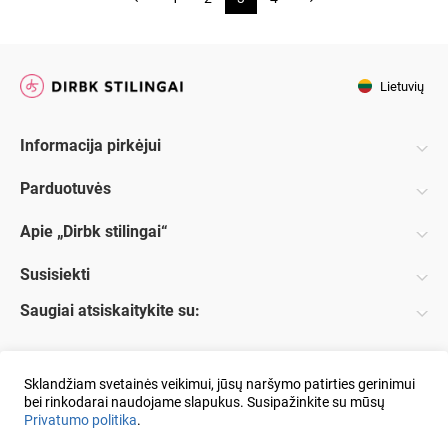
Lietuvių
Informacija pirkėjui
Parduotuvės
Apie „Dirbk stilingai“
Susisiekti
Saugiai atsiskaitykite su:
Sklandžiam svetainės veikimui, jūsų naršymo patirties gerinimui
bei rinkodarai naudojame slapukus. Susipažinkite su mūsų
Privatumo politika
.
© 2018 UAB DS Sprendimas:
ELECTRONIC LAB