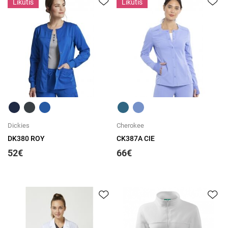
Likutis
Likutis
Greita peržiūra
Greita peržiūra
Dickies
Cherokee
DK380 ROY
CK387A CIE
52€
66€