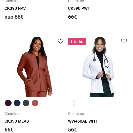
Cherokee
Cherokee
CK390 NAV
CK390 PWT
nuo 66€
66€
Likutis
Greita peržiūra
Greita peržiūra
Cherokee
Cherokee
CK390 MLAS
WW450AB WHT
66€
56€