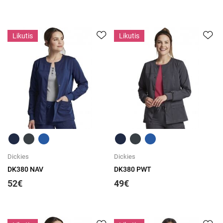
Likutis
Likutis
Greita peržiūra
Greita peržiūra
Dickies
Dickies
DK380 NAV
DK380 PWT
52€
49€