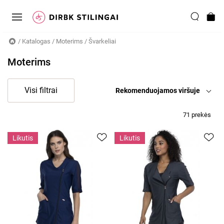
/
Katalogas
/
Moterims
/
Švarkeliai
Moterims
Visi filtrai
rekomenduojamos viršuje
71 prekės
Likutis
Likutis