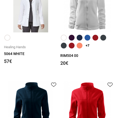
Greita peržiūra
Greita peržiūra
+7
Healing Hands
5064 WHITE
RIM504 00
57€
20€