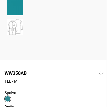
WW350AB
TLB
- M
Spalva
Dydis