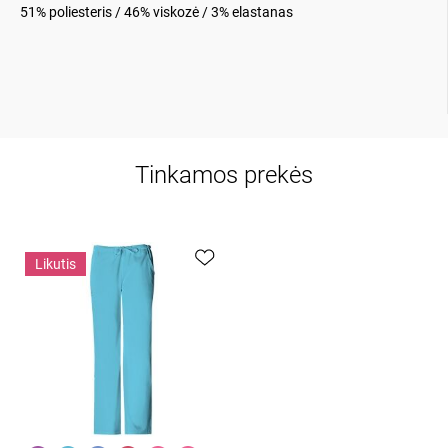
51% poliesteris / 46% viskozė / 3% elastanas
Tinkamos prekės
Likutis
Greita peržiūra