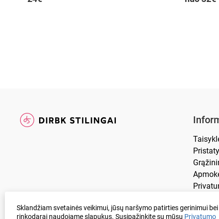
Inform
Taisykl
Prista
Grąžin
Apmokė
Privatu
DUK
Sklandžiam svetainės veikimui, jūsų naršymo patirties gerinimui bei
rinkodarai naudojame slapukus. Susipažinkite su mūsų
Privatumo