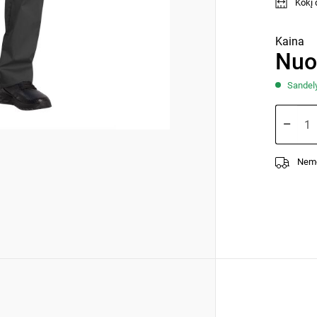
Kokį d
Kaina
Nuo
Sandelyj
Nemo