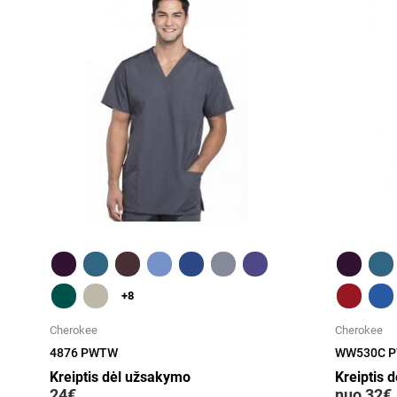
Greita peržiūra
+8
Cherokee
Cherokee
4876 PWTW
WW530C 
Kreiptis dėl užsakymo
Kreiptis 
24€
nuo 32€