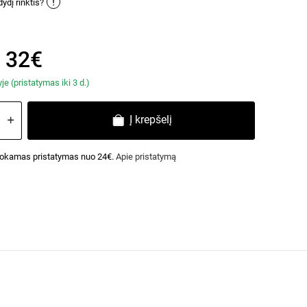
!
ydį rinktis?
 32€
e (pristatymas iki 3 d.)
Į krepšelį
kamas pristatymas nuo 24€.
Apie pristatymą