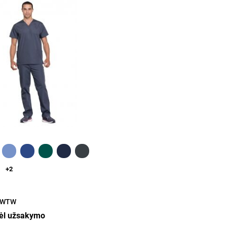
Greita peržiūra
+2
PWTW
dėl užsakymo