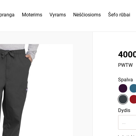
pranga
Moterims
Vyrams
Nėščiosioms
Šefo rūbai
400
PWTW
Spalva
Dydis
...