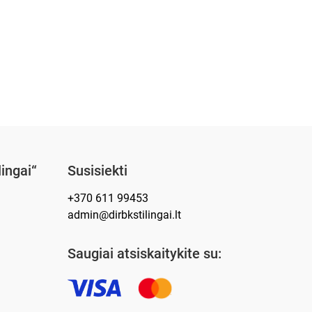
lingai“
Susisiekti
+370 611 99453
admin@dirbkstilingai.lt
Saugiai atsiskaitykite su: