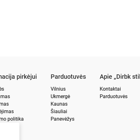
acija pirkėjui
Parduotuvės
Apie „Dirbk sti
ės
Vilnius
Kontaktai
tymas
Ukmergė
Parduotuvės
imas
Kaunas
jimas
Šiauliai
mo politika
Panevėžys