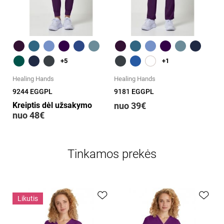
Greita peržiūra
Greita peržiūra
+5
+1
Healing Hands
Healing Hands
9244 EGGPL
9181 EGGPL
Kreiptis dėl užsakymo
nuo 39€
nuo 48€
Tinkamos prekės
Likutis