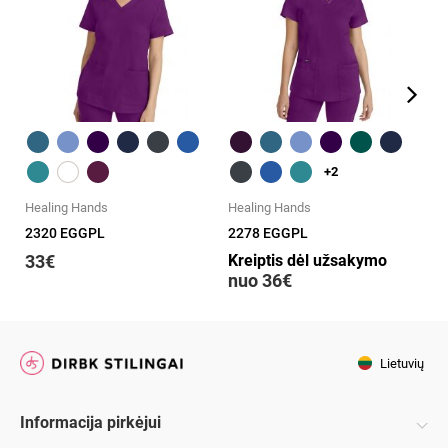
Greita peržiūra
Greita peržiūra
+2
Healing Hands
Healing Hands
He
2320 EGGPL
2278 EGGPL
22
33€
Kreiptis dėl užsakymo
n
nuo 36€
Lietuvių
Informacija pirkėjui