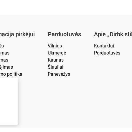
acija pirkėjui
Parduotuvės
Apie „Dirbk sti
ės
Vilnius
Kontaktai
tymas
Ukmergė
Parduotuvės
imas
Kaunas
jimas
Šiauliai
mo politika
Panevėžys