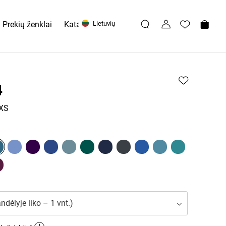
Prekių ženklai
Katalogai
Lietuvių
4
 XS
ndėlyje liko – 1 vnt.)