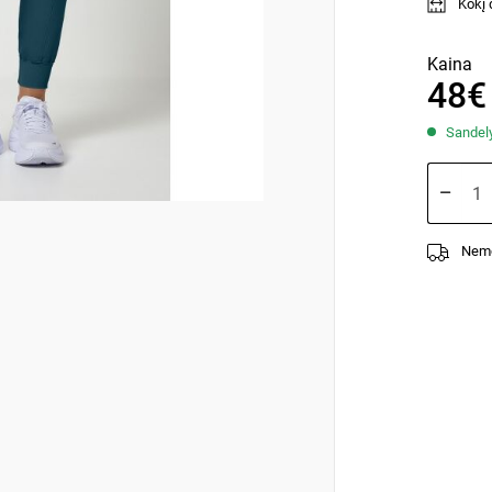
Kokį d
Kaina
48€
Sandelyj
Nemo