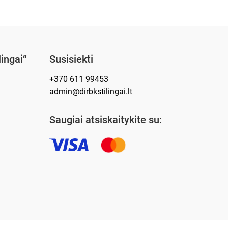
lingai“
Susisiekti
+370 611 99453
admin@dirbkstilingai.lt
Saugiai atsiskaitykite su: