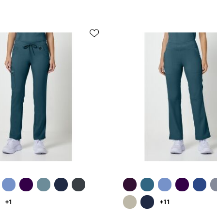
Greita peržiūra
Greita peržiūra
+1
+11