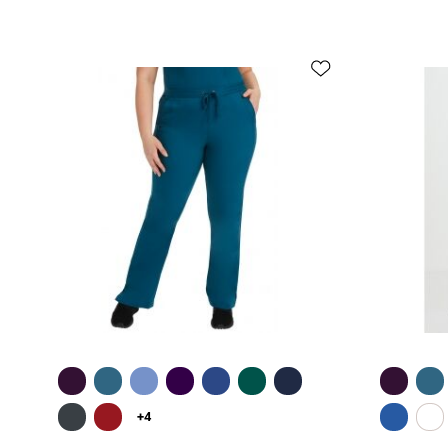
Greita peržiūra
+4