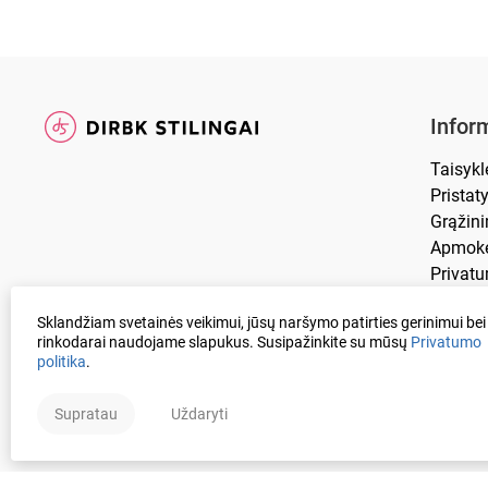
Inform
Taisykl
Prista
Grąžin
Apmokė
Privatu
DUK
Sklandžiam svetainės veikimui, jūsų naršymo patirties gerinimui bei
rinkodarai naudojame slapukus. Susipažinkite su mūsų
Privatumo
politika
.
Supratau
Uždaryti