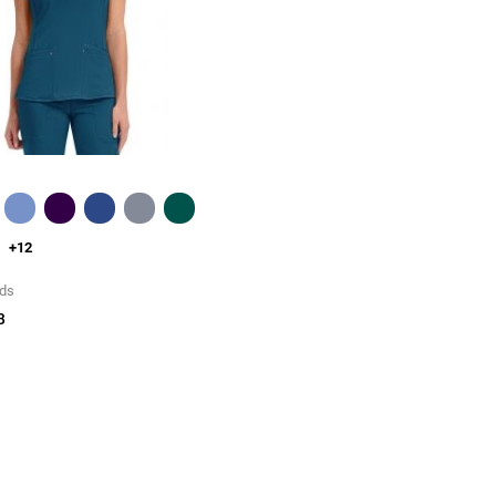
Greita peržiūra
+12
nds
B