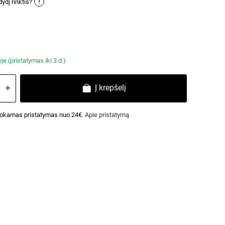
!
ydį rinktis?
e (pristatymas iki 3 d.)
Į krepšelį
kamas pristatymas nuo 24€.
Apie pristatymą