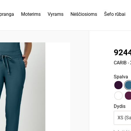
pranga
Moterims
Vyrams
Nėščiosioms
Šefo rūbai
924
CARIB
-
Spalva
Dydis
XS (Sa