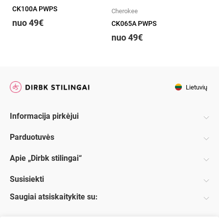
CK100A PWPS
Cherokee
Ch
nuo 49€
CK065A PWPS
CK
nuo 49€
n
Lietuvių
Informacija pirkėjui
Parduotuvės
Apie „Dirbk stilingai“
Susisiekti
Saugiai atsiskaitykite su: