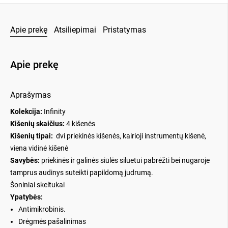
Apie prekę
Atsiliepimai
Pristatymas
Apie prekę
Aprašymas
Kolekcija:
Infinity
Kišenių skaičius:
4 kišenės
Kišenių tipai:
dvi priekinės kišenės, kairioji instrumentų kišenė,
viena vidinė kišenė
Savybės:
p
riekinės ir galinės siūlės siluetui pabrėžti bei nugaroje
tamprus audinys suteikti papildomą judrumą.
Šoniniai skeltukai
Ypatybės:
Antimikrobinis.
Drėgmės pašalinimas