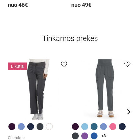
nuo 46€
nuo 49€
CK
n
Tinkamos prekės
Likutis
Greita peržiūra
Greita peržiūra
+3
Cherokee