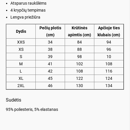
Atsparus raukšlėms
4 krypčių tempimas
Lengva priežiūra
Pečių plotis
Krūtinės
Apčioje ties
Dydis
(cm)
apimtis (cm)
klubais (cm)
XXS
34
84
94
XS
38
88
96
S
39
98
10
M
41
102
108
L
42
108
116
XL
45
122
124
2XL
46
130
134
Sudėtis
95% poliesteris, 5% elastanas