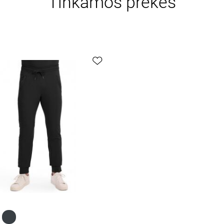
Tinkamos prekės
Greita peržiūra