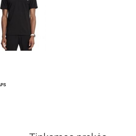
Greita peržiūra
APS