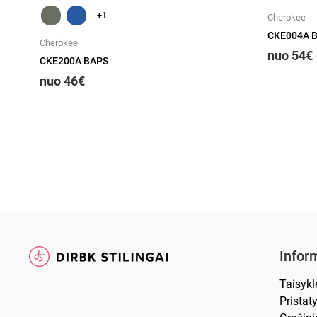
+1
Cherokee
CKE004A 
Cherokee
nuo 54€
CKE200A BAPS
nuo 46€
Inform
Taisykl
Prista