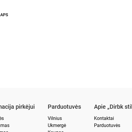
BAPS
acija pirkėjui
Parduotuvės
Apie „Dirbk sti
ės
Vilnius
Kontaktai
tymas
Ukmergė
Parduotuvės