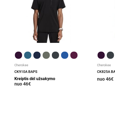
Greita peržiūra
Cherokee
Cherokee
CK910A BAPS
CK825A B
Kreiptis dėl užsakymo
nuo 46€
nuo 46€