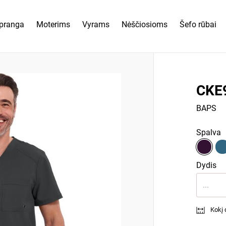
pranga
Moterims
Vyrams
Nėščiosioms
Šefo rūbai
CKE
BAPS
Spalva
Dydis
...
Kokį d