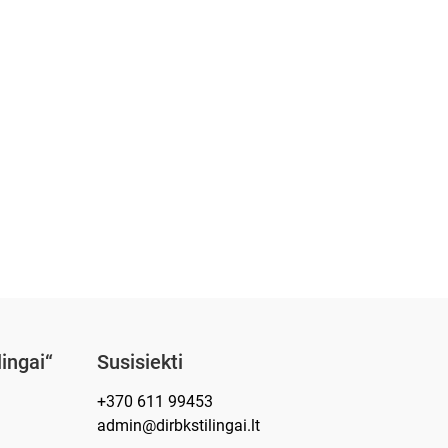
lingai“
Susisiekti
+370 611 99453
admin@dirbkstilingai.lt