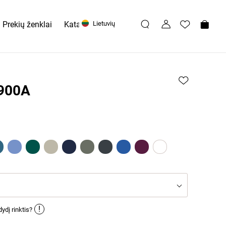
Prekių ženklai
Katalogai
Lietuvių
900A
!
ydį rinktis?