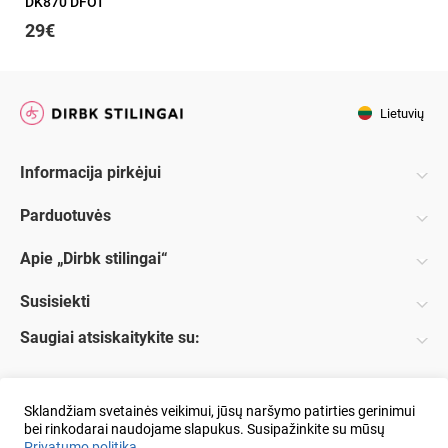
DK870 DFOT
29€
Lietuvių
Informacija pirkėjui
Parduotuvės
Apie „Dirbk stilingai“
Susisiekti
Saugiai atsiskaitykite su:
Sklandžiam svetainės veikimui, jūsų naršymo patirties gerinimui
bei rinkodarai naudojame slapukus. Susipažinkite su mūsų
Privatumo politika
.