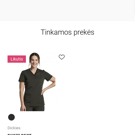
Tinkamos prekės
Likutis
Greita peržiūra
Dickies