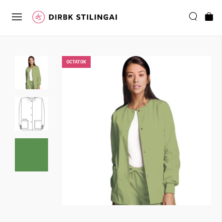
ОCTATOK