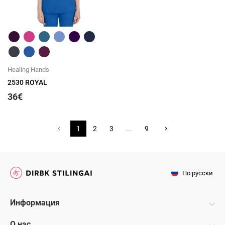
Быстрый обзор
Healing Hands
2530 ROYAL
36€
1
2
3
...
9
По русски
Информация
О нас