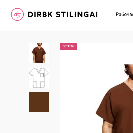
Рабоча
ОCTATOK