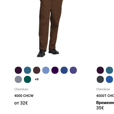
Быстрый обзор
+9
Cherokee
Cherokee
4000 CHCW
4000T CH
от 32€
Временно
35€