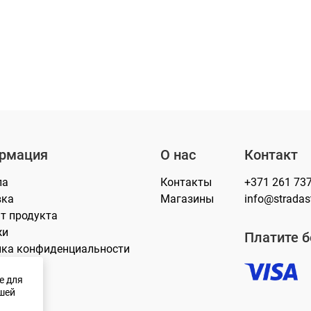
рмация
О нас
Контакт
лa
Контакты
+371 261 73
вка
Магазины
info@stradasti
т продукта
жи
Платите б
ика конфиденциальности
e для
ашей