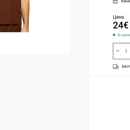
Како
Цена
24€
В нали
Бесп