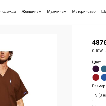
я одежда
Женщинам
Мужчинам
Материнство
Ш
487
CHCW
-
Цвет
Размер
S (В н