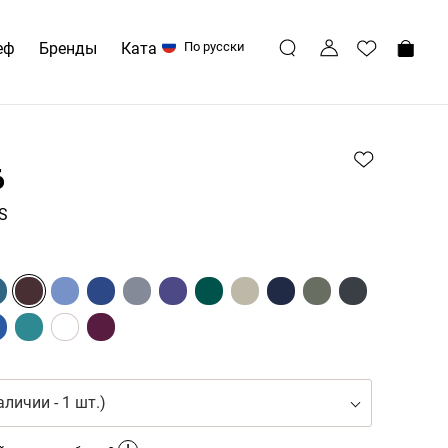
еф
Бренды
Каталоги
По русски
6
 S
аличии - 1 шт.)