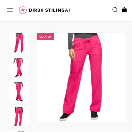
ОCTATOK