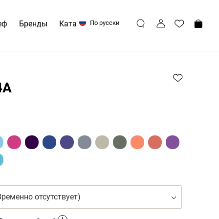
еф
Бренды
Каталоги
По русски
4A
Временно отсутствует)