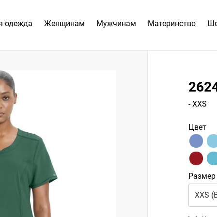
я одежда
Женщинам
Мужчинам
Материнство
Ш
262
- XXS
Цвет
Размер
XXS (