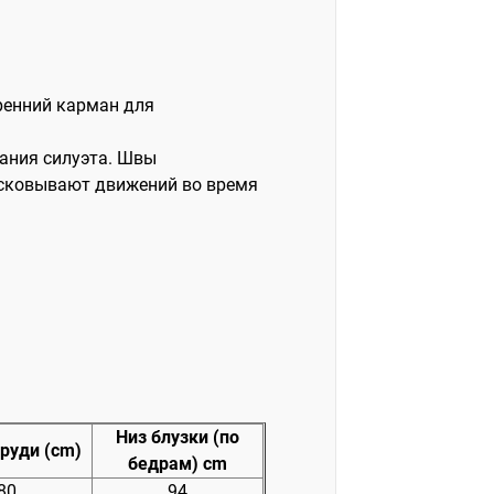
ренний карман для
ания силуэта. Швы
 сковывают движений во время
Низ блузки (по
руди (cm)
бедрам) cm
80
94