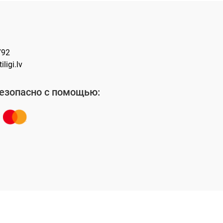
792
ligi.lv
езопасно с помощью:
По русски