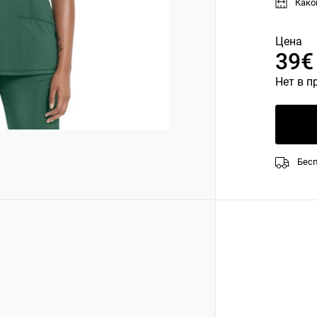
Како
Цена
39€
Нет в п
Бесп