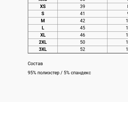
XS
39
S
41
M
42
L
45
XL
46
2XL
50
3XL
52
Состав
95% полиэстер / 5% спандекс