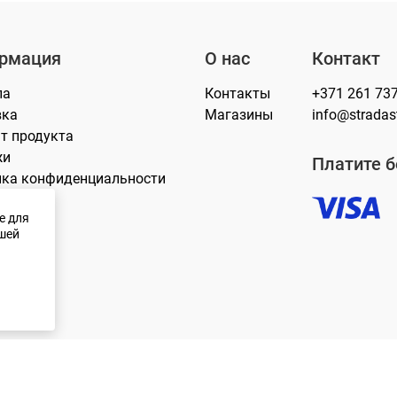
рмация
О нас
Контакт
лa
Контакты
+371 261 73
вка
Магазины
info@stradasti
т продукта
жи
Платите б
ика конфиденциальности
e для
ашей