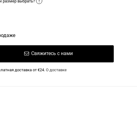
!
й размер выбрать?
родаже
Свяжитесь с нами
латная доставка от €24.
О доставке