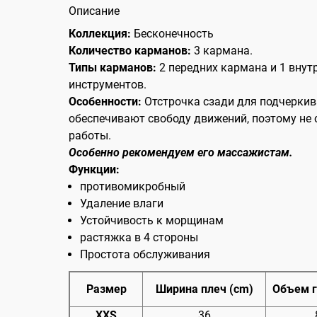
Описание
Коллекция:
Бесконечность
Количество карманов:
3 кармана.
Типы карманов:
2 передних кармана и 1 внут
инструментов.
Особенности:
Отстрочка сзади для подчеркив
обеспечивают свободу движений, поэтому не
работы.
Особенно рекомендуем его массажистам.
Функции:
противомикробный
Удаление влаги
Устойчивость к морщинам
растяжка в 4 стороны
Простота обслуживания
Размер
Ширина плеч (cm)
Объем г
XXS
36