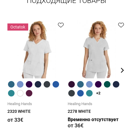
ПОДХОДЯЩИЕ ТОВАРЫ
Оctatok
Быстрый обзор
Быстрый обзор
+2
Healing Hands
Healing Hands
He
2320 WHITE
2278 WHITE
22
от 33€
Временно отсутствует
о
от 36€