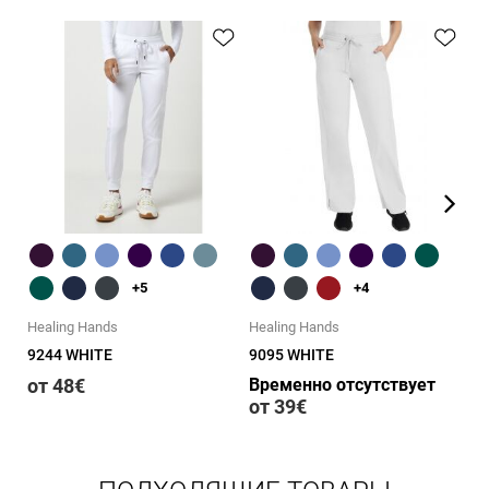
Быстрый обзор
Быстрый обзор
+5
+4
Healing Hands
Healing Hands
He
9244 WHITE
9095 WHITE
91
от 48€
Временно отсутствует
о
от 39€