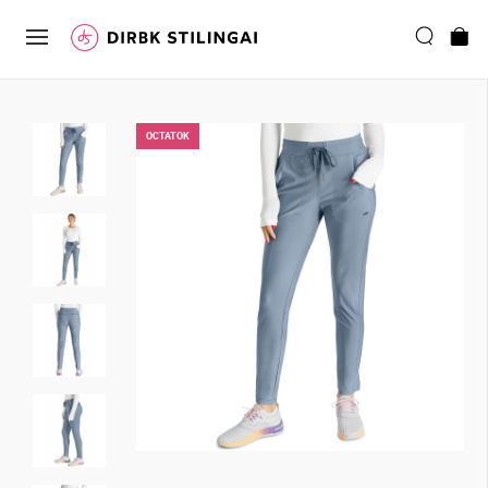
ОCTATOK