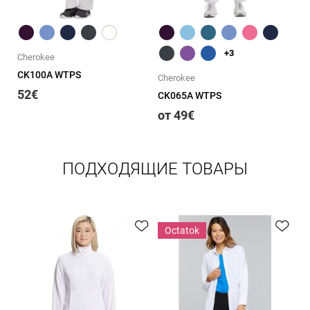
Быстрый обзор
Быстрый обзор
+3
Cherokee
CK100A WTPS
Cherokee
Ch
52€
CK065A WTPS
CK
от 49€
о
ПОДХОДЯЩИЕ ТОВАРЫ
Оctatok