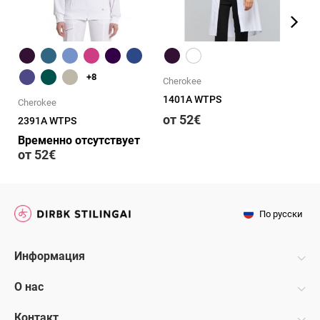
Быстрый обзор
Быстрый обзор
+8
Cherokee
Ch
1401A WTPS
CK
Cherokee
от 52€
В
2391A WTPS
о
Временно отсутствует
от 52€
По русски
Информация
О нас
Контакт