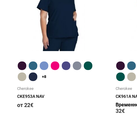
Быстрый обзор
+8
Cherokee
Cherokee
CKE953A NAV
CK961A N
от 22€
Временно
32€