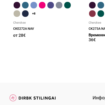
+8
Cherokee
Cherokee
CKE272A NAV
CK273A N
от 28€
Временно
36€
Инфо