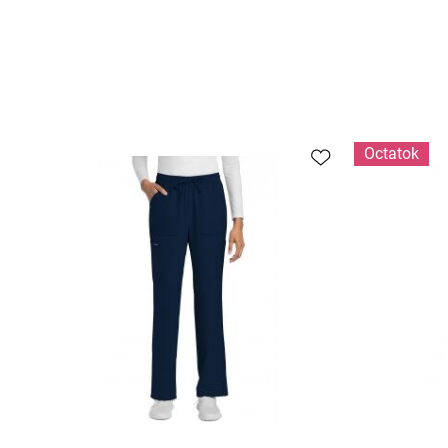
Оctatok
Быстрый обзор