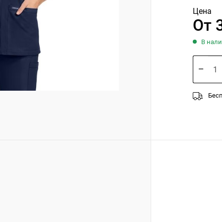
Цена
От 
В нали
Бесп