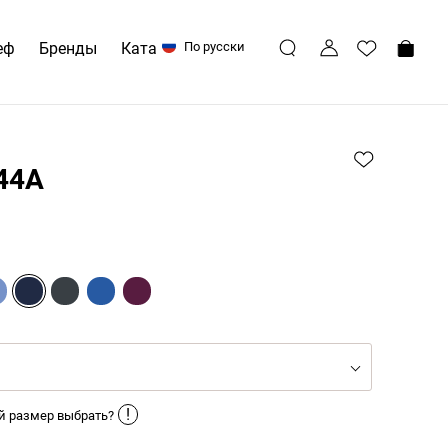
еф
Бренды
Каталоги
По русски
44A
!
й размер выбрать?