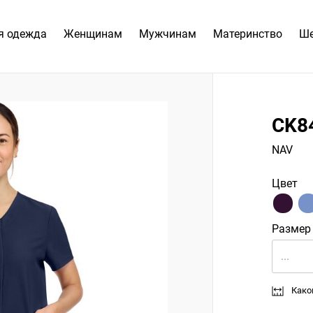
я одежда
Женщинам
Мужчинам
Материнство
Ш
CK8
NAV
Цвет
Размер
...
Како