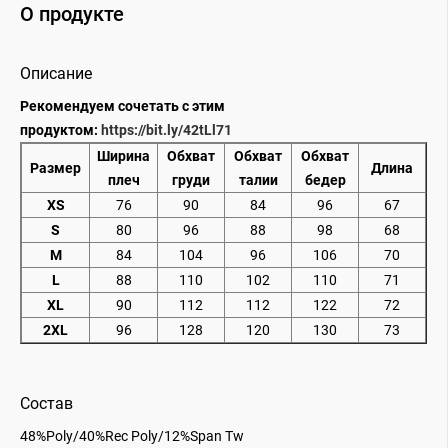
О продукте
Описание
Рекомендуем сочетать с этим
продуктом:
https://bit.ly/42tLl71
Ширина
Обхват
Обхват
Обхват
Размер
Длина
плеч
груди
талии
бедер
XS
76
90
84
96
67
S
80
96
88
98
68
M
84
104
96
106
70
L
88
110
102
110
71
XL
90
112
112
122
72
2XL
96
128
120
130
73
Состав
48%Poly/40%Rec Poly/12%Span Tw