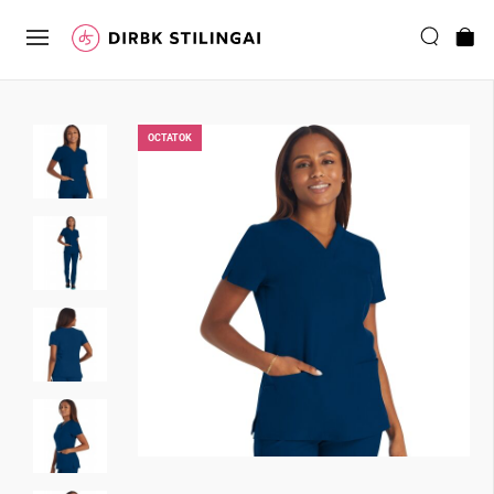
ОCTATOK