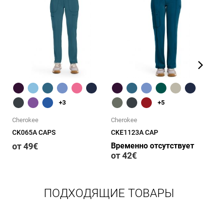
Быстрый обзор
Быстрый обзор
+3
+5
Cherokee
Cherokee
Ch
CK065A CAPS
CKE1123A CAP
CK
от 49€
Временно отсутствует
В
от 42€
о
ПОДХОДЯЩИЕ ТОВАРЫ