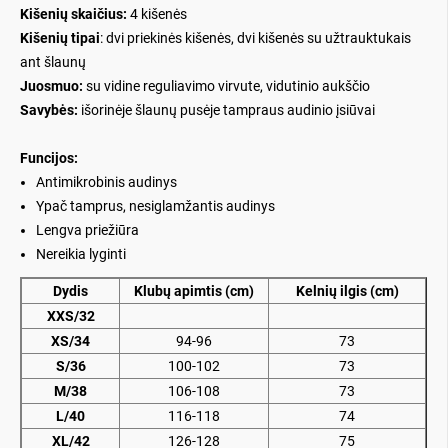
Kišenių skaičius:
4 kišenės
Kišenių tipai
:
dvi priekinės kišenės, dvi kišenės su užtrauktukais
ant šlaunų
Juosmuo:
su vidine reguliavimo virvute, vidutinio aukščio
Savybės:
išorinėje šlaunų pusėje tampraus audinio įsiūvai
Funcijos:
Antimikrobinis audinys
Ypač tamprus, nesiglamžantis audinys
Lengva priežiūra
Nereikia lyginti
Dydis
Klubų apimtis (cm)
Kelnių ilgis (cm)
XXS/32
XS/34
94-96
73
S/36
100-102
73
M/38
106-108
73
L/40
116-118
74
XL/42
126-128
75