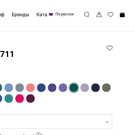
еф
Бренды
Каталоги
По русски
711