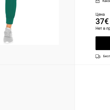
Како
Цена
37€
Нет в п
Бесп