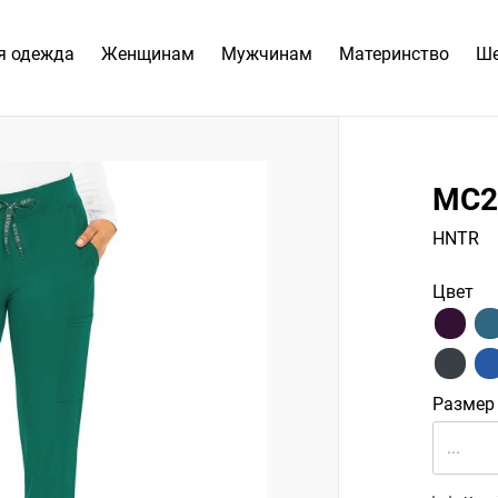
я одежда
Женщинам
Мужчинам
Материнство
Ш
MC2
HNTR
Цвет
Размер
...