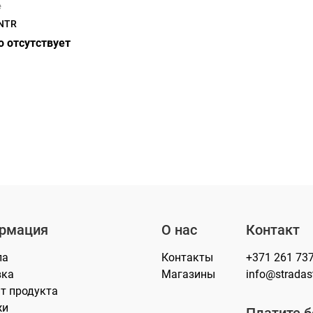
e
NTR
 отсутствует
рмация
О нас
Контакт
лa
Контакты
+371 261 73
вка
Магазины
info@stradasti
т продукта
жи