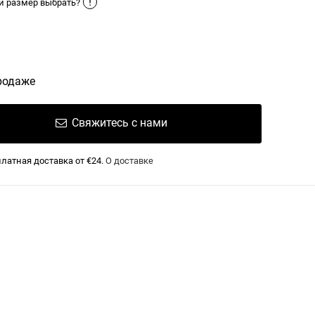
!
й размер выбрать?
родаже
Свяжитесь с нами
латная доставка от €24.
О доставке