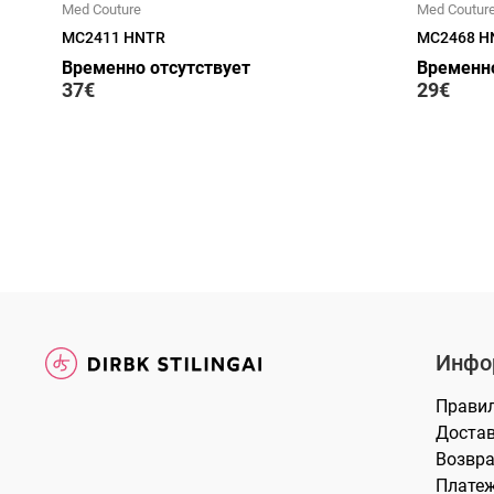
Med Couture
Med Coutur
MC2411 HNTR
MC2468 H
Временно отсутствует
Временно
37€
29€
Инфо
Прави
Доста
Возвра
Плате