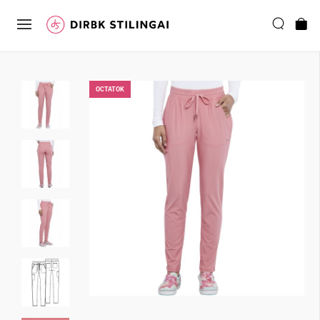
ОCTATOK