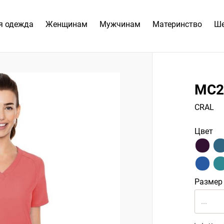
я одежда
Женщинам
Мужчинам
Материнство
Ш
MC2
CRAL
Цвет
Размер
...