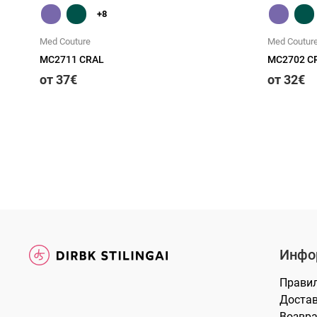
+8
Med Couture
Med Coutur
MC2711 CRAL
MC2702 C
от 37€
от 32€
Инфо
Прави
Доста
Возвра