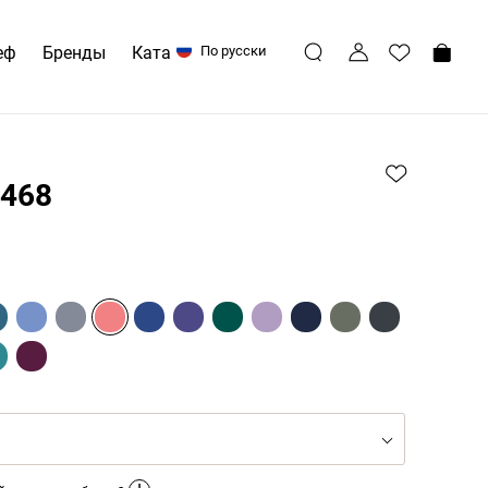
еф
Бренды
Каталоги
По русски
468