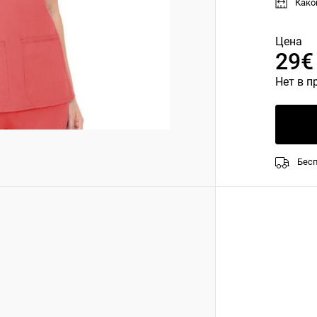
Како
Цена
29€
Нет в п
Бесп