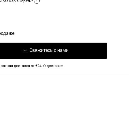
!
й размер выбрать?
родаже
Свяжитесь с нами
латная доставка от €24.
О доставке