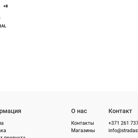
+8
e
RAL
рмация
О нас
Контакт
лa
Контакты
+371 261 73
вка
Магазины
info@stradasti
т продукта